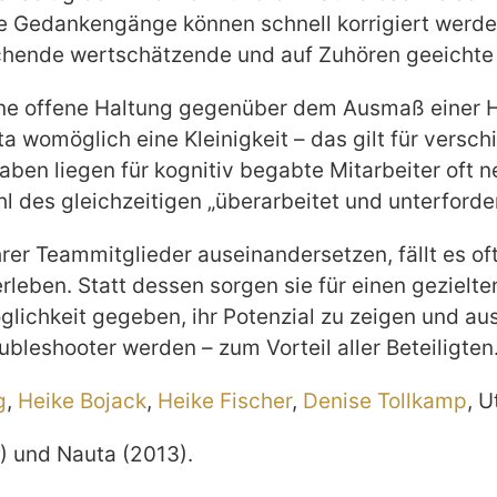
te Gedankengänge können schnell korrigiert werden.
echende wertschätzende und auf Zuhören geeichte
 eine offene Haltung gegenüber dem Ausmaß einer 
ta womöglich eine Kleinigkeit – das gilt für versc
fgaben liegen für kognitiv begabte Mitarbeiter of
 des gleichzeitigen „überarbeitet und unterforder
rer Teammitglieder auseinandersetzen, fällt es of
rleben. Statt dessen sorgen sie für einen gezielte
glichkeit gegeben, ihr Potenzial zu zeigen und au
eshooter werden – zum Vorteil aller Beteiligten
g
,
Heike Bojack
,
Heike Fischer
,
Denise Tollkamp
, 
) und Nauta (2013).