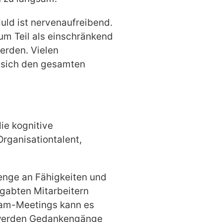
duld ist nervenaufreibend.
um Teil als einschränkend
erden. Vielen
e sich den gesamten
ie kognitive
Organisationtalent,
Menge an Fähigkeiten und
egabten Mitarbeitern
eam-Meetings kann es
e werden Gedankengänge